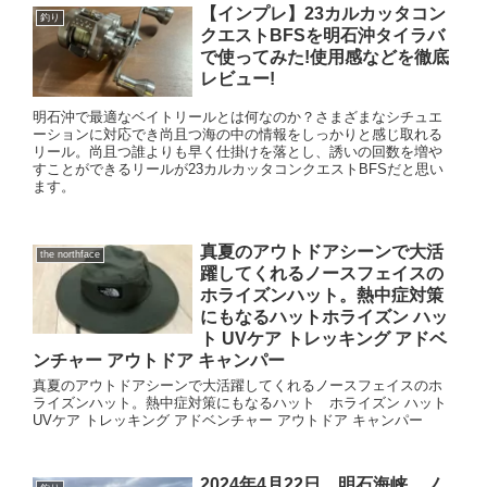
【インプレ】23カルカッタコン
釣り
クエストBFSを明石沖タイラバ
で使ってみた!使用感などを徹底
レビュー!
明石沖で最適なベイトリールとは何なのか？さまざまなシチュエ
ーションに対応でき尚且つ海の中の情報をしっかりと感じ取れる
リール。尚且つ誰よりも早く仕掛けを落とし、誘いの回数を増や
すことができるリールが23カルカッタコンクエストBFSだと思い
ます。
真夏のアウトドアシーンで大活
the northface
躍してくれるノースフェイスの
ホライズンハット。熱中症対策
にもなるハットホライズン ハッ
ト UVケア トレッキング アドベ
ンチャー アウトドア キャンパー
真夏のアウトドアシーンで大活躍してくれるノースフェイスのホ
ライズンハット。熱中症対策にもなるハット ホライズン ハット
UVケア トレッキング アドベンチャー アウトドア キャンパー
2024年4月22日 明石海峡 ノ