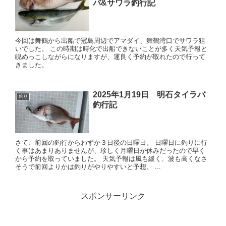
バ&サワラ釣行記
今回は舞鶴から出船で冠島周辺でアマダイ、舞鶴湾口でサワラ狙
いでした。 この時期は時化で出船できないことが多く天気予報と
睨めっこしながらになりますが、運良く予約が取れたので行って
きました。
2025年1月19日 明石タイラバ
釣り
釣行記
さて、前回の釣行からわずか３日後の日曜日。 日曜日に釣りに行
く事はあまりありませんが、珍しく月曜日が休みだったので早く
から予約を取っていました。 天気予報は風も緩く、波も高くなさ
そうで前回よりかは釣りがやりやすいと予想。 ...
スポンサーリンク