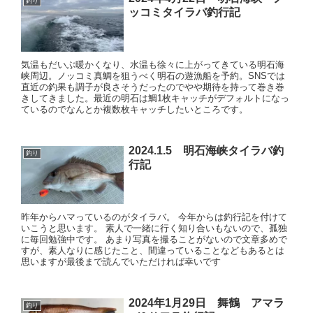
釣り
ッコミタイラバ釣行記
気温もだいぶ暖かくなり、水温も徐々に上がってきている明石海
峡周辺。ノッコミ真鯛を狙うべく明石の遊漁船を予約。SNSでは
直近の釣果も調子が良さそうだったのでやや期待を持って巻き巻
きしてきました。最近の明石は鯛1枚キャッチがデフォルトになっ
ているのでなんとか複数枚キャッチしたいところです。
2024.1.5 明石海峡タイラバ釣
釣り
行記
昨年からハマっているのがタイラバ。 今年からは釣行記を付けて
いこうと思います。 素人で一緒に行く知り合いもないので、孤独
に毎回勉強中です。 あまり写真を撮ることがないので文章多めで
すが、素人なりに感じたこと、間違っていることなどもあるとは
思いますが最後まで読んでいただければ幸いです
2024年1月29日 舞鶴 アマラ
釣り