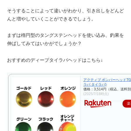
そうすることによって違いがわかり、引き出しをどんど
んと増やしていくことができるでしょう。
まずは楕円型のタングステンヘッドを使い込み、釣果を
伸ばしてみてはいかがでしょうか？
おすすめのディープタイラバヘッドはこちら↓
アクティブ ボンバーヘッドTG+ 
ラバ タイラバ)
価格：3,514円（税込、送料別
(2025/7/18時点)
楽