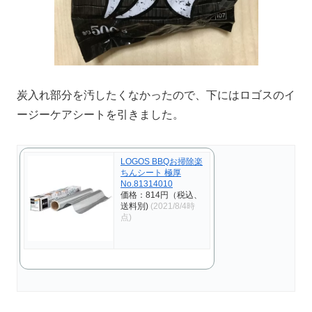
炭入れ部分を汚したくなかったので、下にはロゴスのイ
ージーケアシートを引きました。
LOGOS BBQお掃除楽
ちんシート 極厚
No.81314010
価格：814円（税込、
送料別)
(2021/8/4時
点)