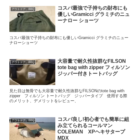
コスパ最強で子持ちの財布にも
アウトドア、BBQ
優しいGramicci グラミチのニュ
ーナロー ショーツ
コスパ最強で子持ちの財布にも優しいGramicci グラミチのニュー
ナローショーツ
大容量で耐久性抜群なFILSON
アウトドア、BBQ
tote bag with zipper フィルソン
ジッパー付きトートバッグ
見た目は無骨でも大容量で耐久性抜群なFILSONのtote bag with
zipper フィルソン トートバッグ ジッパータイプ 使用する際
のメリット、デメリットをレビュー、
コスパ良し!初心者でも簡単に組
アウトドア、BBQ
み立てられるコールマン
COLEMAN XPヘキサタープ
MDX