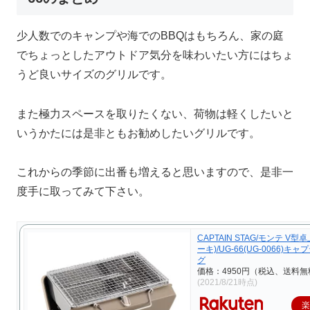
少人数でのキャンプや海でのBBQはもちろん、家の庭
でちょっとしたアウトドア気分を味わいたい方にはちょ
うど良いサイズのグリルです。
また極力スペースを取りたくない、荷物は軽くしたいと
いうかたには是非ともお勧めしたいグリルです。
これからの季節に出番も増えると思いますので、是非一
度手に取ってみて下さい。
CAPTAIN STAG/モンテ V型
ーキ)/UG-66(UG-0066)キ
グ
価格：4950円（税込、送料無
(2021/8/21時点)