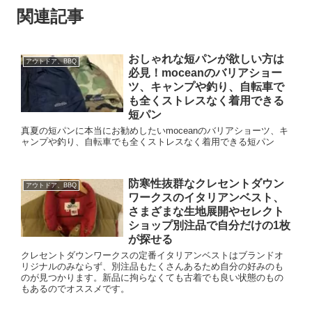
関連記事
おしゃれな短パンが欲しい方は
アウトドア、BBQ
必見！moceanのバリアショー
ツ、キャンプや釣り、自転車で
も全くストレスなく着用できる
短パン
真夏の短パンに本当にお勧めしたいmoceanのバリアショーツ、キ
ャンプや釣り、自転車でも全くストレスなく着用できる短パン
防寒性抜群なクレセントダウン
アウトドア、BBQ
ワークスのイタリアンベスト、
さまざまな生地展開やセレクト
ショップ別注品で自分だけの1枚
が探せる
クレセントダウンワークスの定番イタリアンベストはブランドオ
リジナルのみならず、別注品もたくさんあるため自分の好みのも
のが見つかります。新品に拘らなくても古着でも良い状態のもの
もあるのでオススメです。