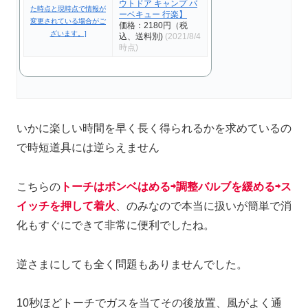
ウトドア キャンプ バ
ーベキュー 行楽】
価格：2180円（税
込、送料別)
(2021/8/4
時点)
いかに楽しい時間を早く長く得られるかを求めているの
で時短道具には逆らえません
こちらの
トーチはボンベはめる⇨調整バルブを緩める⇨ス
イッチを押
して着火
、のみなので本当に扱いが簡単で消
化もすぐにできて非常に便利でしたね。
逆さまにしても全く問題もありませんでした。
10秒ほどトーチでガスを当てその後放置、風がよく通