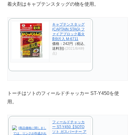
着火剤はキャプテンスタッグの物を使用。
キャプテンスタッグ
(CAPTAIN STAG) フ
ァイアブロック着火
剤9片入 M-6711
価格：242円（税込、
送料別)
(2021/8/4時
点)
トーチはソトのフィールドチャッカー ST-Y450を使
用。
フィールドチャッカ
ー ST-Y450【SOTO
ソト ガスバーナー ア