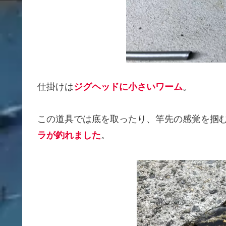
仕掛けは
ジグヘッドに小さいワーム
。
この道具では底を取ったり、竿先の感覚を掴
ラが釣れました
。