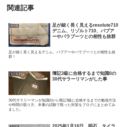
関連記事
足が細く長く見えるresolute710
未分類
デニム、リゾルト710、バブア
ーやパラブーツとの相性も抜群
足が細く長く見えるデニム、バブアーやパラブーツとの相性も抜
群！
簿記3級に合格するまで知識0の
未分類
30代サラーリマンがした事
30代サラリーマンが知識0から簿記3級に合格するまでの勉強方法
や時間の取り方、本番の試験で取った対策をブログにまとめてみ
ました。
2025年1月16日 明石 タイラ
未分類