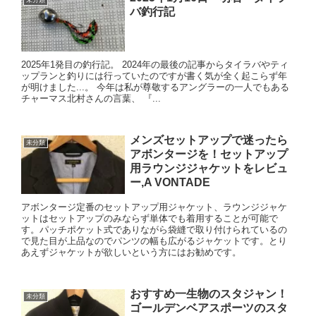
バ釣行記
2025年1発目の釣行記。 2024年の最後の記事からタイラバやティ
ップランと釣りには行っていたのですが書く気が全く起こらず年
が明けました...。 今年は私が尊敬するアングラーの一人でもある
チャーマス北村さんの言葉、 『...
メンズセットアップで迷ったら
未分類
アボンタージを！セットアップ
用ラウンジジャケットをレビュ
ー,A VONTADE
アボンタージ定番のセットアップ用ジャケット、ラウンジジャケ
ットはセットアップのみならず単体でも着用することが可能で
す。パッチポケット式でありながら袋縫で取り付けられているの
で見た目が上品なのでパンツの幅も広がるジャケットです。とり
あえずジャケットが欲しいという方にはお勧めです。
おすすめ一生物のスタジャン！
未分類
ゴールデンベアスポーツのスタ