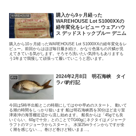
購入から9ヶ月経った
WAREHOUSE
WAREHOUSE Lot S1000XXの
経年変化をレビュー ウェアハウ
ス デッドストックブルー デニム
購入から10ヶ月経ったWAREHOUSE Lot S1000XXの経年変化をレ
ビュー。前回からはほぼ毎日履き続け、かなり色落ちの片鱗が見
えてきている気がします。そろそろ洗いたい気持ちもありますも
う1年まで我慢して頑張って履いていこうと思います。
2024年2月8日 明石海峡 タイ
釣り
ラバ釣行記
今回は5時半出船とこの時期にしてはやや早めのスタート。 動いて
る潮の時間をしっかり狙います 船は明石海峡西を30分ほど走り室
津港沖の海苔棚近辺から流し始めます。 船長からは「45gでも良
いぐらい、60gで十分」とのことでTG60gにネクタイはメジャーク
ラフトのマジョーラからスタート。 水深25mラインからですが全
く潮を感じない...。巻けど巻けど軽いまま...。