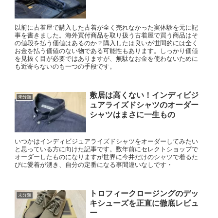
以前に古着屋で購入した古着が全く売れなかった実体験を元に記
事を書きました。海外買付商品を取り扱う古着屋で買う商品はそ
の値段を払う価値はあるのか？購入したは良いが世間的には全く
お金を払う価値のない物である可能性もあります。しっかり価値
を見抜く目が必要ではありますが、無駄なお金を使わないために
も近寄らないのも一つの手段です。
敷居は高くない！インディビジ
未分類
ュアライズドシャツのオーダー
シャツはまさに一生もの
いつかはインディビジュアライズドシャツをオーダーしてみたい
と思っている方に向けた記事です。数年前にセレクトショップで
オーダーしたものになりますが世界に今井だけのシャツで着るた
びに愛着が湧き、自分の定番になる事間違いなしです・
トロフィークロージングのデッ
未分類
キシューズを正直に徹底レビュ
ー