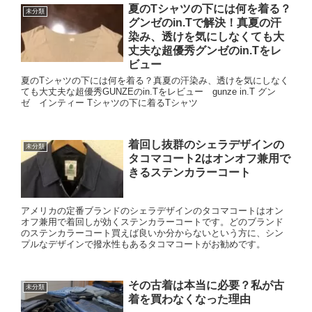
夏のTシャツの下には何を着る？
未分類
グンゼのin.Tで解決！真夏の汗
染み、透けを気にしなくても大
丈夫な超優秀グンゼのin.Tをレ
ビュー
夏のTシャツの下には何を着る？真夏の汗染み、透けを気にしなく
ても大丈夫な超優秀GUNZEのin.Tをレビュー gunze in.T グン
ゼ インティー Tシャツの下に着るTシャツ
着回し抜群のシェラデザインの
未分類
タコマコート2はオンオフ兼用で
きるステンカラーコート
アメリカの定番ブランドのシェラデザインのタコマコートはオン
オフ兼用で着回しが効くステンカラーコートです。どのブランド
のステンカラーコート買えば良いか分からないという方に、シン
プルなデザインで撥水性もあるタコマコートがお勧めです。
その古着は本当に必要？私が古
未分類
着を買わなくなった理由