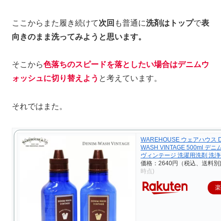
ここからまた履き続けて
次回
も普通に
洗剤はトップ
で
表
向きのまま洗ってみようと思います。
そこから
色落ちのスピードを落としたい場合はデニムウ
ォッシュに切り替えよう
と考えています。
それではまた。
WAREHOUSE ウェアハウス D
WASH VINTAGE 500ml 
ヴィンテージ 洗濯用洗剤 洗浄剤
価格：2640円（税込、送料別
時点)