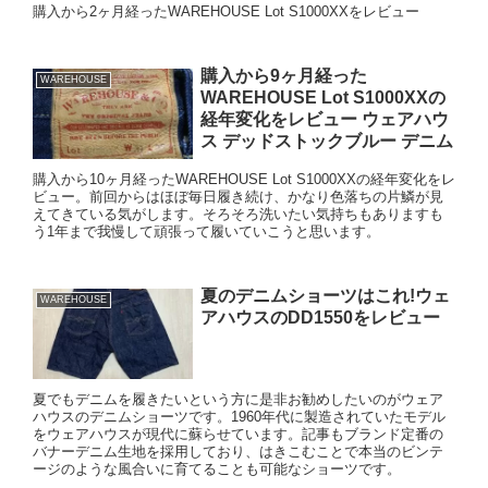
購入から2ヶ月経ったWAREHOUSE Lot S1000XXをレビュー
購入から9ヶ月経った
WAREHOUSE
WAREHOUSE Lot S1000XXの
経年変化をレビュー ウェアハウ
ス デッドストックブルー デニム
購入から10ヶ月経ったWAREHOUSE Lot S1000XXの経年変化をレ
ビュー。前回からはほぼ毎日履き続け、かなり色落ちの片鱗が見
えてきている気がします。そろそろ洗いたい気持ちもありますも
う1年まで我慢して頑張って履いていこうと思います。
夏のデニムショーツはこれ!ウェ
WAREHOUSE
アハウスのDD1550をレビュー
夏でもデニムを履きたいという方に是非お勧めしたいのがウェア
ハウスのデニムショーツです。1960年代に製造されていたモデル
をウェアハウスが現代に蘇らせています。記事もブランド定番の
バナーデニム生地を採用しており、はきこむことで本当のビンテ
ージのような風合いに育てることも可能なショーツです。