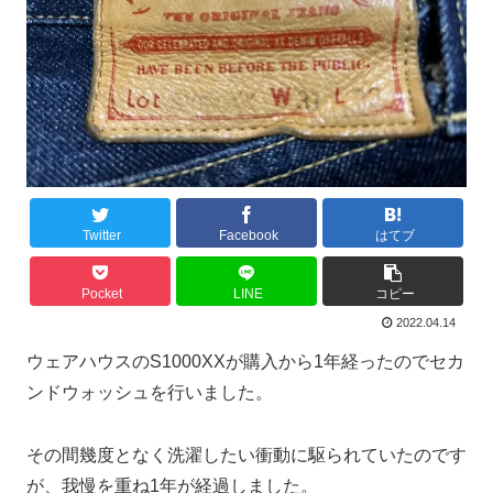
Twitter
Facebook
はてブ
Pocket
LINE
コピー
2022.04.14
ウェアハウスのS1000XXが購入から1年経ったのでセカ
ンドウォッシュを行いました。
その間幾度となく洗濯したい衝動に駆られていたのです
が、我慢を重ね1年が経過しました。