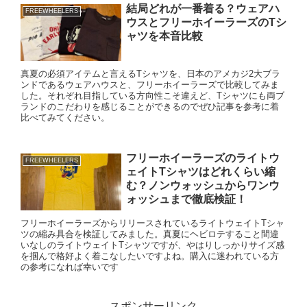
結局どれが一番着る？ウェアハ
FREEWHEELERS
ウスとフリーホイーラーズのTシ
ャツを本音比較
真夏の必須アイテムと言えるTシャツを、日本のアメカジ2大ブラ
ンドであるウェアハウスと、フリーホイーラーズで比較してみま
した。それぞれ目指している方向性こそ違えど、Tシャツにも両ブ
ランドのこだわりを感じることができるのでぜひ記事を参考に着
比べてみてください。
フリーホイーラーズのライトウ
FREEWHEELERS
ェイトTシャツはどれくらい縮
む？ノンウォッシュからワンウ
ォッシュまで徹底検証！
フリーホイーラーズからリリースされているライトウェイトTシャ
ツの縮み具合を検証してみました。真夏にヘビロテすること間違
いなしのライトウェイトTシャツですが、やはりしっかりサイズ感
を掴んで格好よく着こなしたいですよね。購入に迷われている方
の参考になれば幸いです
スポンサーリンク