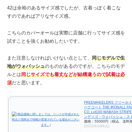
42は余裕のあるサイズ感でしたが、古着っぽく着こな
すのであればアリなサイズ感。
こちらのカバーオールは実際に店舗に行ってサイズ感を
試すことを強くお勧めしたいです。
また注意しなければいけない点として、
同じモデルで生
地がウォバッシュ
のものがあるのですが、こちらのモデ
ルとは
同じサイズでも着丈などが結構違うので試着は必
須
だと思います。
FREEWHEELERS フリーホ
ークコート THE IRONALL FA
CO. Lot100 WABASH STRIP
ンディゴ・ウォバッシュ・ス
価格：55000円（税込、送料無
(2022/4/16時点)