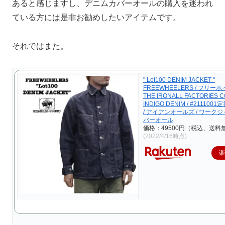
あると感じますし、デニムカバーオールの購入を迷われ
ている方には是非お勧めしたいアイテムです。
それではまた。
" Lot100 DENIM JACKET "
FREEWHEELERS / フリー
THE IRONALL FACTORIES C
INDIGO DENIM / #211100
/ アイアンオールズ / ワークジ
バーオール
価格：49500円（税込、送料無
(2022/4/16時点)