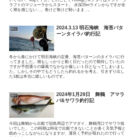
ラフトのマジョーラからスタート。 水深25mラインからですが全
く潮を感じない...。巻けど巻けど軽いまま...。
2024.3.13 明石海峡 海苔パタ
釣り
ーンタイラバ釣行記
冬から春にかけて明石海峡の定番、海苔パターンのタイラバに行
ってきました。潮もしっかりと動く日だったので期待していたの
ですが予想通りの爆風でなかなか厳しい１日となってしまいまし
た。しかしその中でもどうしたら釣れるかを考え、引きずり出し
た1枚は本当に嬉しいものです。
2024年1月29日 舞鶴 アマラ
釣り
バ&サワラ釣行記
今回は舞鶴から出船で冠島周辺でアマダイ、舞鶴湾口でサワラ狙
いでした。 この時期は時化で出船できないことが多く天気予報と
睨めっこしながらになりますが、運良く予約が取れたので行って