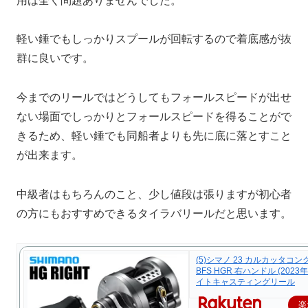
用は全く問題ありませんでした。
軽い錘でもしっかりスプールが回転するので着底感が抜
群に良いです。
今までのリールではどうしてもフォールスピードが出せ
ない場面でしっかりとフォールスピードを得ることがで
きるため、軽い錘でも同船者よりも先に底に落とすこと
が出来ます。
中級者はもちろんのこと、少し値段は張りますが初心者
の方にもおすすめできるタイラバリールだと思います。
(5)シマノ 23 カルカッタコ
BFS HGR 右ハンドル (2023
イトキャスティングリール
楽