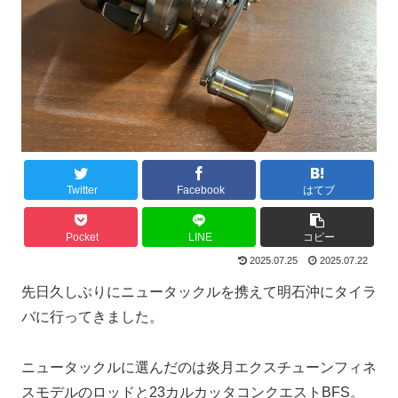
Twitter
Facebook
はてブ
Pocket
LINE
コピー
2025.07.25
2025.07.22
先日久しぶりにニュータックルを携えて明石沖にタイラ
バに行ってきました。
ニュータックルに選んだのは炎月エクスチューンフィネ
スモデルのロッドと23カルカッタコンクエストBFS。