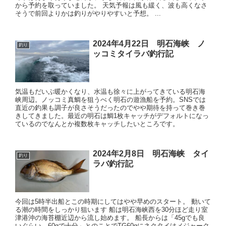
から予約を取っていました。 天気予報は風も緩く、波も高くなさ
そうで前回よりかは釣りがやりやすいと予想。 ...
2024年4月22日 明石海峡 ノ
釣り
ッコミタイラバ釣行記
気温もだいぶ暖かくなり、水温も徐々に上がってきている明石海
峡周辺。ノッコミ真鯛を狙うべく明石の遊漁船を予約。SNSでは
直近の釣果も調子が良さそうだったのでやや期待を持って巻き巻
きしてきました。最近の明石は鯛1枚キャッチがデフォルトになっ
ているのでなんとか複数枚キャッチしたいところです。
2024年2月8日 明石海峡 タイ
釣り
ラバ釣行記
今回は5時半出船とこの時期にしてはやや早めのスタート。 動いて
る潮の時間をしっかり狙います 船は明石海峡西を30分ほど走り室
津港沖の海苔棚近辺から流し始めます。 船長からは「45gでも良
いぐらい、60gで十分」とのことでTG60gにネクタイはメジャーク