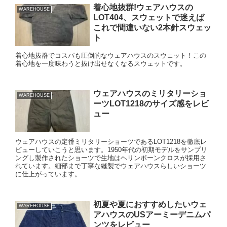
着心地抜群!ウェアハウスの
WAREHOUSE
LOT404、スウェットで迷えば
これで間違いない2本針スウェッ
ト
着心地抜群でコスパも圧倒的なウェアハウスのスウェット！この
着心地を一度味わうと抜け出せなくなるスウェットです。
ウェアハウスのミリタリーショ
WAREHOUSE
ーツLOT1218のサイズ感をレビ
ュー
ウェアハウスの定番ミリタリーショーツであるLOT1218を徹底レ
ビューしていこうと思います。1950年代の初期モデルをサンプリ
ングし製作されたショーツで生地はヘリンボーンクロスが採用さ
れています。細部まで丁寧な縫製でウェアハウスらしいショーツ
に仕上がっています。
初夏や夏におすすめしたいウェ
WAREHOUSE
アハウスのUSアーミーデニムパ
ンツをレビュー