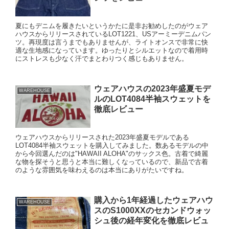
夏にもデニムを履きたいというかたに是非お勧めしたのがウェア
ハウスからリリースされているLOT1221、USアーミーデニムパン
ツ。再現度は言うまでもありませんが、ライトオンスで非常に快
適な生地感になっています。ゆったりとシルエットなので着用時
にストレスも少なく汗でまとわりつく感じもありません。
ウェアハウスの2023年盛夏モデ
WAREHOUSE
ルのLOT4084半袖スウェットを
徹底レビュー
ウェアハウスからリリースされた2023年盛夏モデルである
LOT4084半袖スウェットを購入してみました。数あるモデルの中
から今回選んだのは"HAWAII ALOHA"のサックス色。古着で綺麗
な物を探そうと思うと本当に難しくなっているので、新品で古着
のような雰囲気を味わえるのは本当にありがたいですね。
購入から1年経過したウェアハウ
WAREHOUSE
スのS1000XXのセカンドウォッ
シュ後の経年変化を徹底レビュ