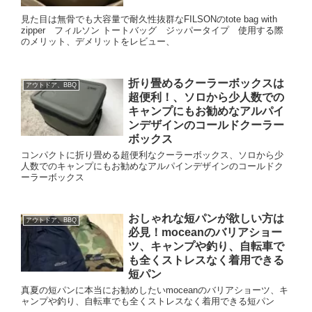
見た目は無骨でも大容量で耐久性抜群なFILSONのtote bag with
zipper フィルソン トートバッグ ジッパータイプ 使用する際
のメリット、デメリットをレビュー、
折り畳めるクーラーボックスは
アウトドア、BBQ
超便利！、ソロから少人数での
キャンプにもお勧めなアルパイ
ンデザインのコールドクーラー
ボックス
コンパクトに折り畳める超便利なクーラーボックス、ソロから少
人数でのキャンプにもお勧めなアルパインデザインのコールドク
ーラーボックス
おしゃれな短パンが欲しい方は
アウトドア、BBQ
必見！moceanのバリアショー
ツ、キャンプや釣り、自転車で
も全くストレスなく着用できる
短パン
真夏の短パンに本当にお勧めしたいmoceanのバリアショーツ、キ
ャンプや釣り、自転車でも全くストレスなく着用できる短パン